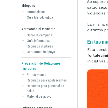
Se espera 
Mitópolis
salud sexua
Instrucciones
violencias 
Guía Metodológica
La misma s
Aproveche el momento
distintos pr
Sobre la campaña
En tus m
Guía informativa
Recursos digitales
Está consti
Contactos de apoyo
fortalecim
iniciativas
Prevención de Relaciones
Impropias
En tus manos
Recursos para adolescentes
Recursos para personal de
salud
Material de apoyo
Crianza Respetuosa