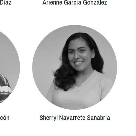
 Díaz
Arienne García González
acón
Sherryl Navarrete Sanabria