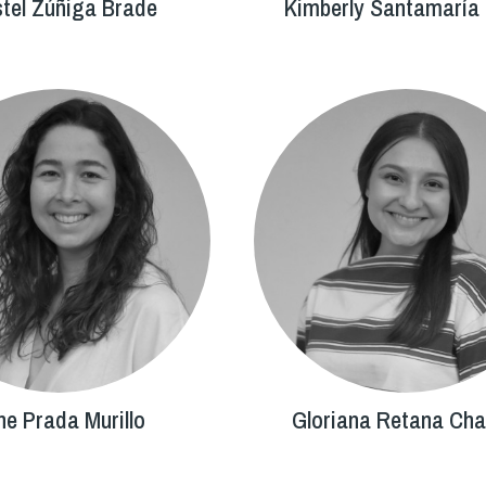
tel Zúñiga Brade
Kimberly Santamaría
ne Prada Murillo
Gloriana Retana Ch