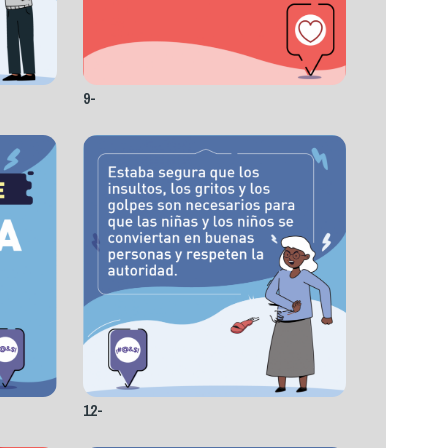
9-
12-