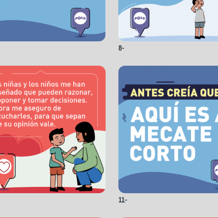
8-
11-