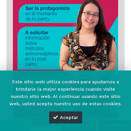
Este sitio web utiliza cookies para ayudarnos a
brindarle la mejor experiencia cuando visite
nuestro sitio web.
Al continuar usando este sitio
web, usted acepta nuestro uso de estas cookies.
Aceptar
SUSCRIPCIÓN
DONACIONES
VOLUNTARIADO
20-