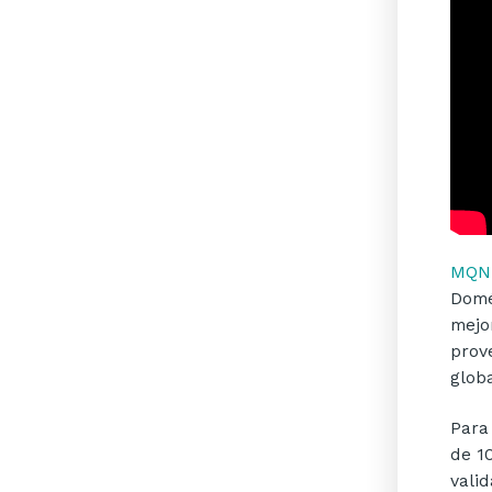
MQN
Domé
mejo
prov
glob
Para
de 1
vali