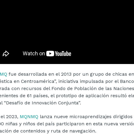
MQ
fue desarrollada en el 2013 por un grupo de chicas en
stica en Centroamérica”, iniciativa impulsada por el Banc
rada con recursos del Fondo de Población de las Nacione
enientes de 61 países, el prototipo de aplicación resultó e
al “Desafío de Innovación Conjunta”.
 el 2023,
MQNMQ
lanza nueve microaprendizajes dirigidos 
00 niñas y niños del país participaron en esta nueva versió
dación de contenidos y ruta de navegación.