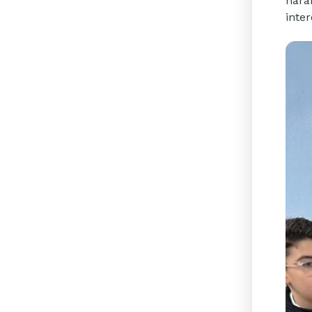
nara
inter