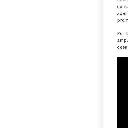
cont
adem
prom
Por t
ampl
desa