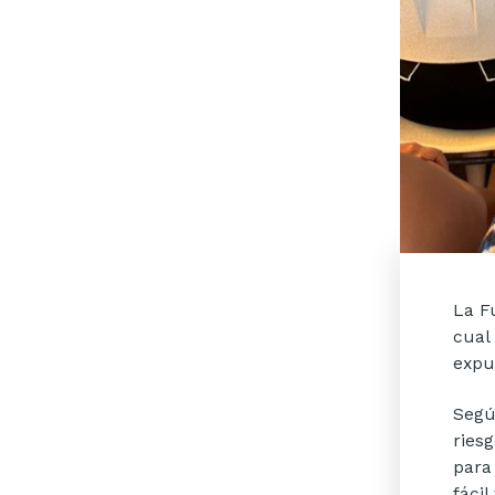
La F
cual
expu
Segú
ries
para
fácil