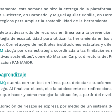
isamente, esta semana se hizo la entrega de la plataforma
a Gutiérrez, en Coronado, y Miguel Aguilar Bonilla, en Her
atégicos para ampliar la sostenibilidad de la herramienta.
alelo al desarrollo de recursos en línea para la prevenció
ategia de escalabilidad para utilizar la herramienta en lo
ro. Con el apoyo de múltiples instituciones estatales y dif
NM
aboga por una estrategia coordinada a las limitaciones 
iativas sostenibles”, comentó Mariam Carpio, directora del
ación PANIAMOR.
oaprendizaje
MQ
cuenta con un test en línea para detectar situaciones 
azgo. Al finalizar el test, el o la adolescente es redirecc
e qué hacer y cómo manejar la situación, a partir del nive
aloración de riesgos se expresa por medio de un sistema de 