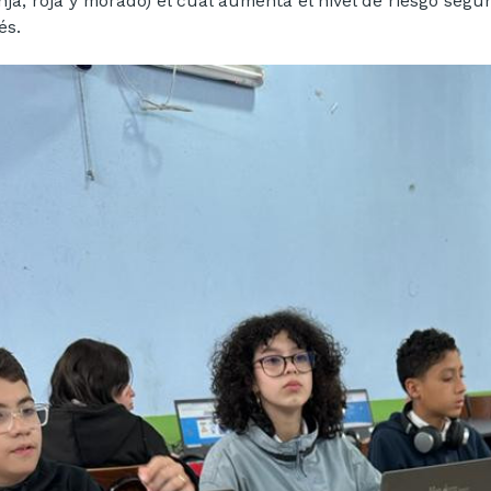
nja, roja y morado) el cual aumenta el nivel de riesgo segú
és.