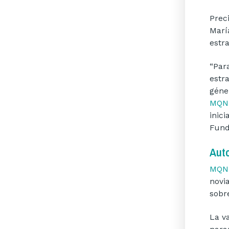
Prec
Marí
estr
“Par
estr
géne
MQ
inic
Fund
Aut
MQN
novi
sobr
La v