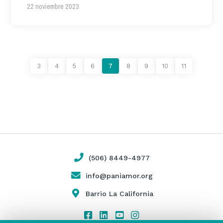
22 noviembre 2023
3
4
5
6
7
8
9
10
11
(506) 8449-4977
info@paniamor.org
Barrio La California