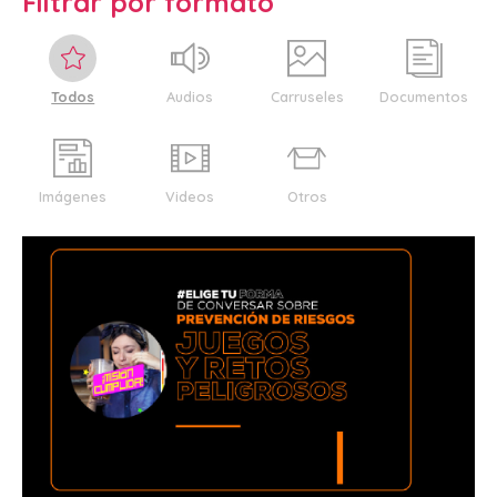
Filtrar por formato
Todos
Audios
Carruseles
Documentos
Imágenes
Videos
Otros